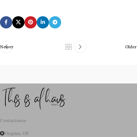
Newer
Older
Contáctanos:
Virginia, US